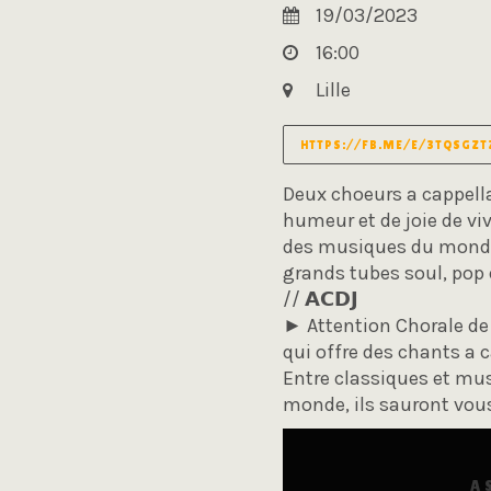
19/03/2023
16:00
Lille
HTTPS://FB.ME/E/3TQSGZT
Deux choeurs a cappell
humeur et de joie de vi
des musiques du monde 
grands tubes soul, pop 
// 𝗔𝗖𝗗𝗝
► Attention Chorale de 
qui offre des chants a c
Entre classiques et mus
monde, ils sauront vous
A